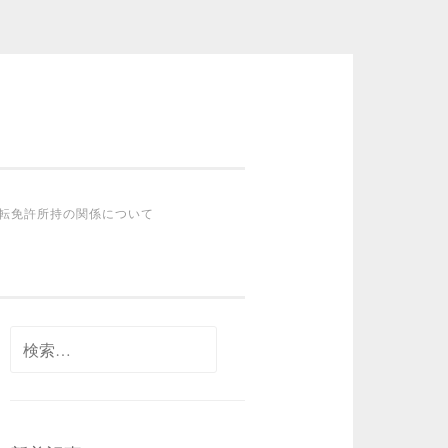
転免許所持の関係について
検
索: