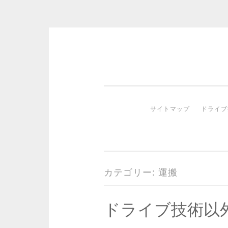
コ
ン
テ
ン
サイトマップ
ドライブ
ツ
へ
ス
キ
ッ
カテゴリー:
運搬
プ
ドライブ技術以